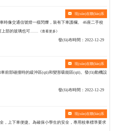
現(xiàn)在聯(lián)系
交通信號燈一樣閃爍，裝有下車護欄。 46座二手校
部的玻璃也可.......
《查看更多》
發(fā)布時間：2022-12-29
現(xiàn)在聯(lián)系
部碰撞時的緩沖區(qū)和變形吸能區(qū)。發(fā)動機設
發(fā)布時間：2022-12-29
現(xiàn)在聯(lián)系
全，上下車便捷。為確保小學生的安全，專用校車標準要求