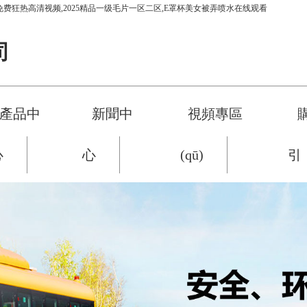
免费狂热高清视频,2025精品一级毛片一区二区,E罩杯美女被弄喷水在线观看
司
產品中
新聞中
視頻專區
心
心
(qū)
引