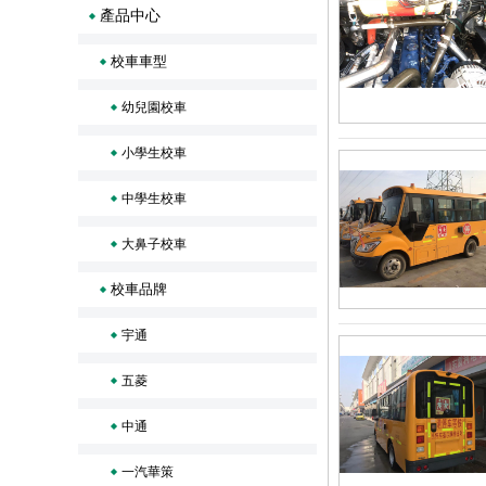
產品中心
校車車型
幼兒園校車
小學生校車
中學生校車
大鼻子校車
校車品牌
宇通
五菱
中通
一汽華策