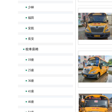
少林
福田
安凱
長安
校車座椅
19座
25座
36座
41座
46座