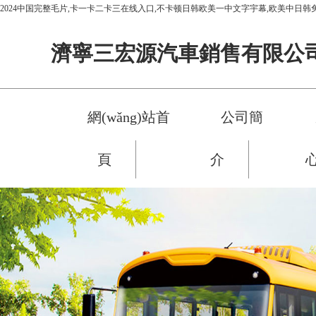
2024中国完整毛片,卡一卡二卡三在线入口,不卡顿日韩欧美一中文字宇幕,欧美中日韩
濟寧三宏源汽車銷售有限公
網(wǎng)站首
公司簡
頁
介