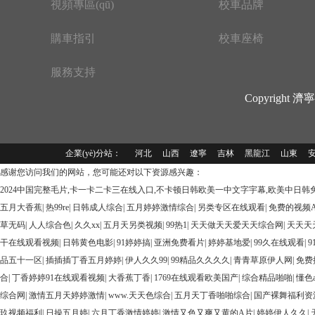
視頻專區(qū)
校車品牌
購車指引
校車座椅
服務支持
Copyright
企業(yè)分站：
河北
山西
遼寧
吉林
黑龍江
山東
感谢您访问我们的网站，您可能还对以下资源感兴趣：
2024中国完整毛片,卡一卡二卡三在线入口,不卡顿日韩欧美一中文字宇幕,欧美中日韩
五月大香蕉
|
热99re
|
日韩成人综合
|
五月婷婷激情综合
|
另类专区在线观看
|
免费的视频A
草无码
|
人人综合色
|
久久xx
|
五月天另类视频
|
99热1
|
天天做天天爱天天综合网
|
天天天
干在线观看视频
|
日韩黄色电影
|
91婷婷搞
|
亚洲免费看片
|
婷婷基地爱
|
99久在线观看
|
9
品五十一区
|
插插插丁香五月婷婷
|
伊人久久99
|
99精品久久久久
|
青青草原伊人网
|
免费
合
|
丁香婷婷91在线观看视频
|
大香蕉丁香
|
1769在线观看欧美国产
|
综合精品啪啪
|
懂色
综合网
|
激情五月天婷婷激情
|
www.天天色综合
|
五月天丁香啪啪综合
|
国产裸舞福利资
玖视频福利
|
日操五月婷
|
六月丁香激情婷婷
|
激情又色又爽又黄的A片
|
婷婷伊人久久
|