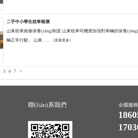
二手中小學生校車報價
山東校車維修保養(yǎng)制度 山東校車司機應加強對車輛的保養(yǎng)，勤
輛正常行駛。 山東.......
《查看更多》
4
5
6
7
>
聯(lián)系我們
全國服務
1860
1703