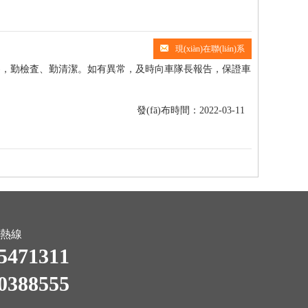
現(xiàn)在聯(lián)系
檢査、勤清潔。如有異常，及時向車隊長報告，保證車
發(fā)布時間：2022-03-11
熱線
5471311
0388555