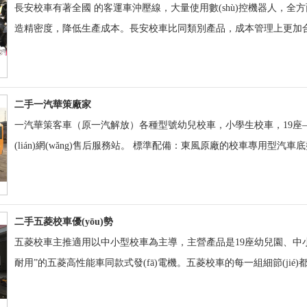
長安校車有著全國 的客運車沖壓線，大量使用數(shù)控機器人，全方
造精密度，降低生產成本。長安校車比同類別產品，成本管理上更加合理
二手一汽華策廠家
一汽華策客車（原一汽解放）各種型號幼兒校車，小學生校車，
(lián)網(wǎng)售后服務站。 標準配備：東風原廠的校車專用型汽車底盤，安徽
二手五菱校車優(yōu)勢
五菱校車主推適用以中小型校車為主導，主營產品是19座幼兒園、中小
耐用”的五菱高性能車同款式發(fā)電機。五菱校車的每一組細節(jié)