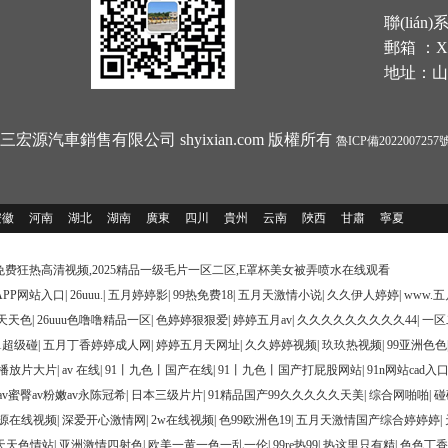
聯(lián)
郵箱 ：Xu
地址：山
 濟寧三宏源汽車銷售有限公司 shyixian.com 版權所有
魯ICP備2022007257
安徽
河南
湖北
湖南
廣東
四川
貴州
云南
陜西
甘肅
寧夏
免费狂热高清视频,2025精品一级毛片一区二区,E罩杯美女被弄喷水在线观看
PP网站入口
|
26uuu.
|
五月婷婷影
|
99热免费18
|
五月天激情小说
|
久久伊人婷婷
|
www.
天天色
|
26uuu色噜噜精品一区
|
色婷婷狠狠爱
|
婷婷五月av
|
久久久久久久久久久44
|
一区
1超级碰
|
五月丁香婷婷成人网
|
婷婷五月天网址
|
久久婷婷视频
|
玖玖热视频
|
99亚洲色色
播放片大片
|
av 在线
|
91丨九色丨国产在线
|
91丨九色丨国产打屁股网站
|
91n网站cad
av蜜臀av粉嫩av永陈冠希
|
日本三级片片
|
91精品国产99久久久久久天美
|
综合网啪啪
|
碰
源在线视频
|
深爱开心激情网
|
2w在线视频
|
色99欧洲色19
|
五月天激情国产综合婷婷婷
|
天天色情站
|
亚洲激情四射色
|
欧美一黄一色一乱一伦
|
99re热99
|
热这里只有精
|
色色丁香