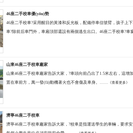
46座二手校車優(yōu)勢
46座二手校車?采用醒目的黃漆和反光板，配備停車信號臂，孩子上下車時像
車?除前后車門外，車廂頂部還設有兩個逃生出口。46座二手校車?車窗上
山東46座二手校車廠家
山東46座二手校車廠家告訴大家，?車頭向前凸出了1.5米左右，這增加車前
置在車前方，萬一發(fā)動機著火也不會傷及車身。.......
《查看更多》
濟寧46座二手校車
濟寧46座二手校車廠家告訴大家，?校車是指運送學生的車輛，要求安