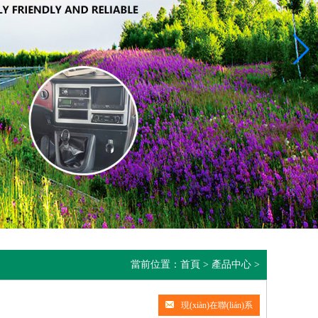
當前位置：
首頁
>
產品中心
>
現(xiàn)在聯(lián)系