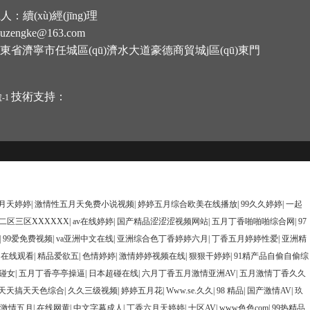
系人：續(xù)經(jīng)理
zengke@163.com
東省濟寧市任城區(qū)濟水大道豪德商貿城j區(qū)東門
技術支持：
號-1
五月天婷婷
|
激情性五月天免费小说视频
|
婷婷五月综合欧美在线播放
|
99久久婷婷
|
一起
二区三区XXXXXX
|
av在线婷婷
|
国产精品涩涩涩视频网站
|
五月丁香啪啪啪综合网
|
97
|
99爱免费视频
|
va亚洲中文在线
|
亚洲综合色丁香婷婷六月
|
丁香五月婷婷性爱
|
亚洲精
入口在线观看
|
精品爱欲五
|
色情婷婷
|
激情婷婷视频在线
|
狠狠干婷婷
|
91精产品自偷自偷综
碰女
|
五月丁香亭亭操逼
|
日本超碰在线
|
六月丁香五月激情亚洲AV
|
五月激情丁香久久
天天搞天天色综合
|
久久三级视频
|
婷婷五月花
|
Www.se.久久
|
98 精品
|
国产激情AV
|
玖
激情五月
|
在线网黄
|
中文字幕成人
|
丁香六月天婷婷
|
十区AV
|
www色色com
|
99热精品