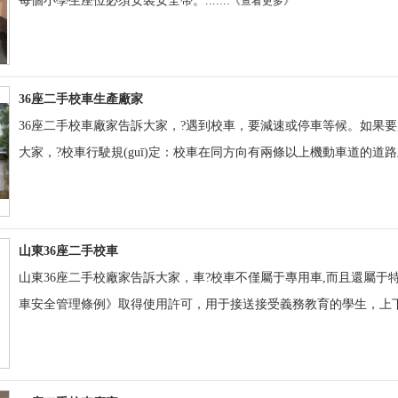
每個小學生座位必須安裝安全帶。.......
《查看更多》
36座二手校車生產廠家
36座二手校車廠家告訴大家，?遇到校車，要減速或停車等候。如果要超車
大家，?校車行駛規(guī)定：校車在同方向有兩條以上機動車道的道路上停
山東36座二手校車
山東36座二手校廠家告訴大家，車?校車不僅屬于專用車,而且還屬于特
車安全管理條例》取得使用許可，用于接送接受義務教育的學生，上下學的