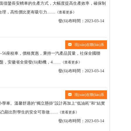
面借鑒長安轎車的生產方式，大幅度提高生產效率，確保制
，高性價比更有吸引力.......
《查看更多》
發(fā)布時間：2023-03-14
現(xiàn)在聯(lián)系
19座—56座校車，價格實惠，秉持一汽產品質量，社保全國聯
省全柴發(fā)動機，4.......
《查看更多》
發(fā)布時間：2023-03-14
現(xiàn)在聯(lián)系
學車。溫馨舒適的“獨立懸掛”設計再加上“低油耗”和“結實
都凸顯出對學生的安全可靠做.......
《查看更多》
發(fā)布時間：2023-03-14