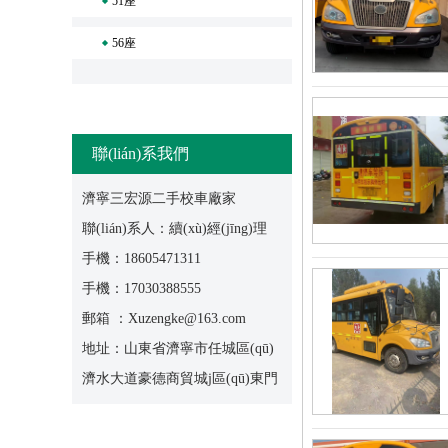
51座
56座
聯(lián)系我們
濟寧三宏源二手校車廠家
聯(lián)系人：續(xù)經(jīng)理
手機：18605471311
手機：17030388555
郵箱 ：Xuzengke@163.com
地址：山東省濟寧市任城區(qū)
濟水大道豪德商貿城j區(qū)東門