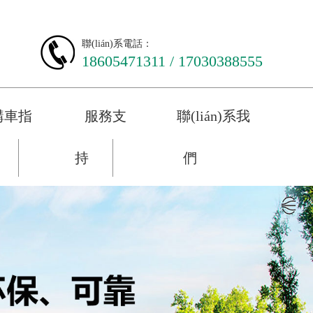
聯(lián)系電話：
18605471311 / 17030388555
購車指
服務支
聯(lián)系我
持
們